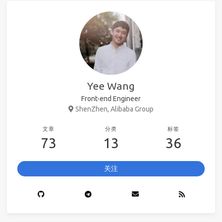
Yee Wang
Front-end Engineer
ShenZhen, Alibaba Group
文章
分类
标签
73
13
36
关注